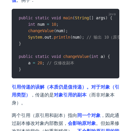
值
。例子：
public
static
void
main
(
String
[
]
 args
)
{
int
 num 
=
10
;
changeValue
(
num
)
;
System
.
out
.
println
(
num
)
;
// 输出 10（原变量
}
public
static
void
changeValue
(
int
 a
)
{
    a 
=
20
;
// 仅修改副本
}
引用传递的误解（本质仍是值传递）。
对于
对象（引
用类型）
，传递的是
对象引用的副本
（而非对象本
身）。
两个引用（原引用和副本）指向
同一个对象
，因此通
过副本修改对象内部数据，
会影响原对象
。但如果修