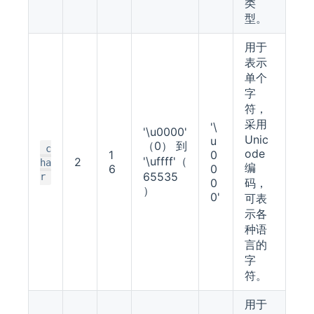
类
型。
用于
表示
单个
字
符，
采用
'\
'\u0000'
Unic
u
（0） 到
c
ode
1
0
'\uffff'（
2
ha
编
6
0
65535
r
0
码，
）
0'
可表
示各
种语
言的
字
符。
用于