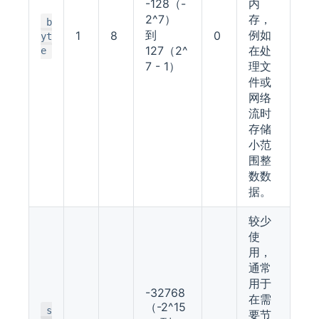
-128（-
内
2^7）
存，
b
到
例如
1
8
0
yt
127（2^
在处
e
7 - 1）
理文
件或
网络
流时
存储
小范
围整
数数
据。
较少
使
用，
通常
用于
-32768
在需
（-2^15
s
要节