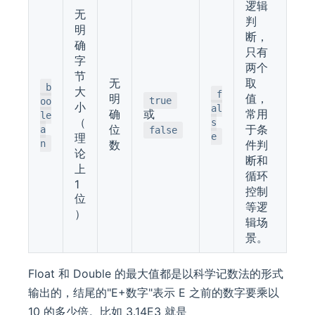
逻辑
无
判
明
断，
确
只有
字
两个
节
无
取
b
大
f
明
值，
true
oo
小
al
确
或
常用
le
（
s
位
于条
a
false
理
e
n
数
件判
论
断和
上
循环
1
控制
位
等逻
）
辑场
景。
Float 和 Double 的最大值都是以科学记数法的形式
输出的，结尾的"E+数字"表示 E 之前的数字要乘以
10 的多少倍。比如 3.14E3 就是