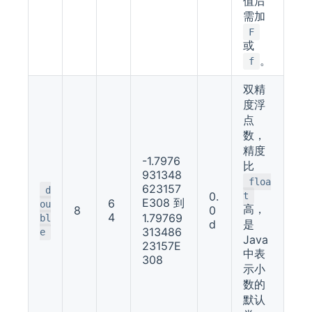
值后
需加
F
或
。
f
双精
度浮
点
数，
精度
-1.7976
比
931348
floa
623157
d
0.
t
E308 到
6
ou
高，
8
0
4
1.79769
bl
d
是
313486
e
Java
23157E
中表
308
示小
数的
默认