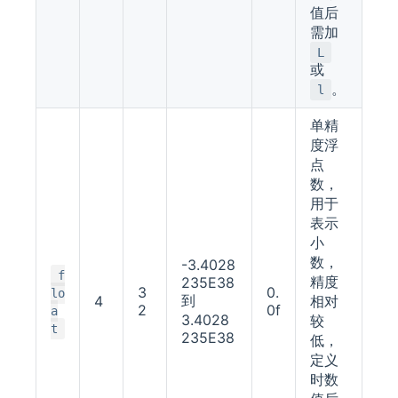
值后
需加
L
或
。
l
单精
度浮
点
数，
用于
表示
小
数，
-3.4028
f
精度
235E38
3
0.
lo
到
4
相对
2
0f
a
3.4028
较
t
235E38
低，
定义
时数