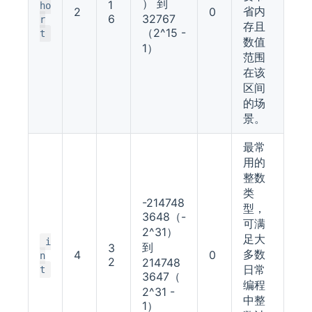
） 到
1
ho
省内
2
0
6
32767
r
存且
（2^15 -
t
数值
1）
范围
在该
区间
的场
景。
最常
用的
整数
类
-214748
型，
3648（-
可满
2^31）
足大
i
到
3
多数
4
0
n
2
214748
日常
t
3647（
编程
2^31 -
中整
1）