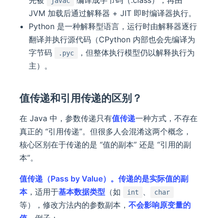
先被
编译成字节码（.class），再由
javac
JVM 加载后通过解释器 + JIT 即时编译器执行。
Python 是一种解释型语言，运行时由解释器逐行
翻译并执行源代码（CPython 内部也会先编译为
字节码
，但整体执行模型仍以解释执行为
.pyc
主）。
值传递和引用传递的区别？
在 Java 中，参数传递只有
值传递
一种方式，不存在
真正的 “引用传递”。但很多人会混淆这两个概念，
核心区别在于传递的是 “值的副本” 还是 “引用的副
本”。
值传递（Pass by Value）。
传递的是
实际值的副
本
，适用于
基本数据类型
（如
、
int
char
等），修改方法内的参数副本，
不会影响原变量的