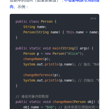
改副本的指向（如重新赋值），
不会影响原引用的指
向
。示例：
public
class
Person
{
String
 name
;
Person
(
String
 name
)
{
this
.
name 
=
 name
;
}
}
public
static
void
main
(
String
[
]
 args
)
{
Person
 p 
=
new
Person
(
"Alice"
)
;
changeName
(
p
)
;
System
.
out
.
println
(
p
.
name
)
;
// 输出 "Bob"
changeReference
(
p
)
;
System
.
out
.
println
(
p
.
name
)
;
// 仍输出 "Bob
}
// 修改对象内部数据
public
static
void
changeName
(
Person
 obj
)
{
    obj
.
name 
=
"Bob"
;
// 副本和原引用指向同一个对象