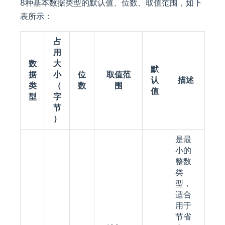
8种基本数据类型的默认值、位数、取值范围，如下
表所示：
占
用
数
大
默
据
小
位
取值范
认
描述
类
（
数
围
值
型
字
节
）
是最
小的
整数
类
型，
适合
用于
节省