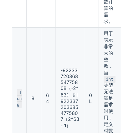
数计
算的
需
求。
用于
表示
非常
大的
整
数，
-92233
当
720368
int
547758
类型
08（-2^
无法
l
63） 到
6
0
满足
8
on
4
922337
L
需求
g
203685
时使
477580
用，
7（2^63
定义
- 1）
时数