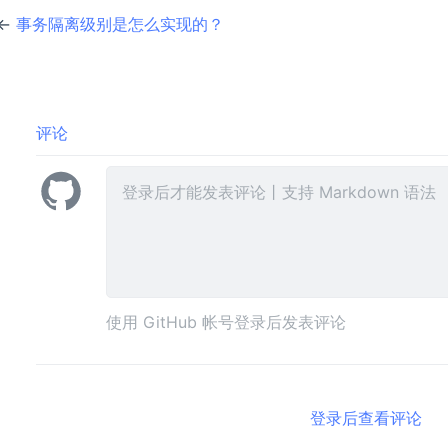
←
事务隔离级别是怎么实现的？
这很好理解，假设你要 update 一个记录，另一个事务已经 de
会产生冲突吗，所以 update 的时候肯定要知道最新的数据。
另外，
这种查询语句是当前读，每次
select ... for update
评论
接下来，我们假设
当前读是不会加锁
select ... for update
验。
使用 GitHub 帐号登录后发表评论
登录后查看评论