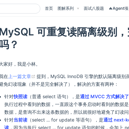
首页
图解系列
面试八股题
🔥Agent项
MySQL 可重复读隔离级别
吗？
大家好，我是小林。
(opens new window)
我在
上一篇文章
提到，MySQL InnoDB 引擎的默认隔离
避免幻读现象（并不是完全解决了），解决的方案有两种：
针对
快照读
（普通 select 语句），是
通过 MVCC 方式解决
执行过程中看到的数据，一直跟这个事务启动时看到的数据是
数据，是查询不出来这条数据的，所以就很好地避免了幻读问
针对
当前读
（select ... for update 等语句），是
通过 next
读
，因为当执行 select ... for update 语句的时候，会加上 n