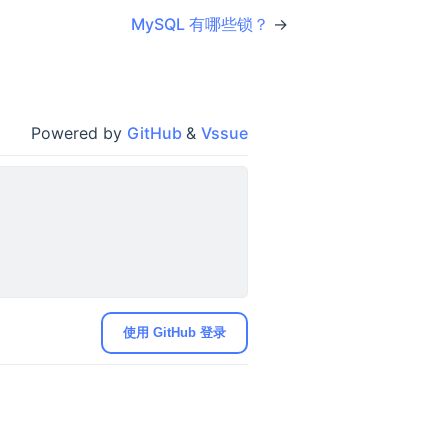
MySQL 有哪些锁？
→
lete 这条记录并且提交事务了，这样不是
执行的时候都是读取最新的数据。
Powered by
GitHub
&
Vssue
的（实际上是会加锁的），在做一遍实
使用 GitHub 登录