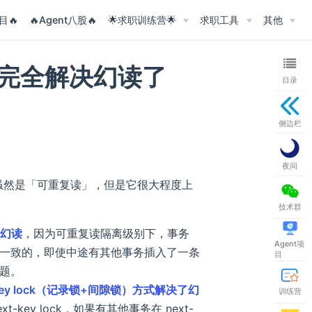
目🔥
🔥Agent八股🔥
🌟求职训练营🌟
求职工具
其他
，完全解决幻读了
目录
侧边栏
夜间
级别虽然是「可重复读」，但是它很大程度上
技术群
了幻读
，因为可重复读隔离级别下，事务
Agent项
一致的，即使中途有其他事务插入了一条
目
题。
-key lock（记录锁+间隙锁）方式解决了幻
训练营
ext-key lock，如果有其他事务在 next-