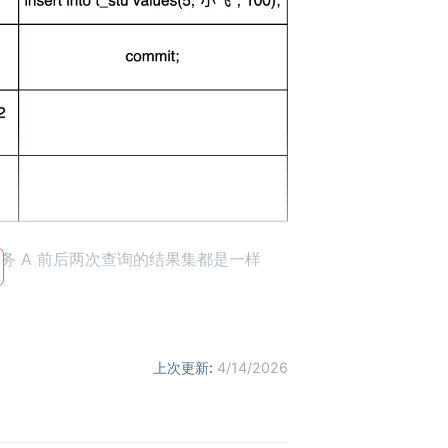
务 A 前后两次查询的结果集都是一样
上次更新:
4/14/2026
ate、insert、delete，这些语句执行前都