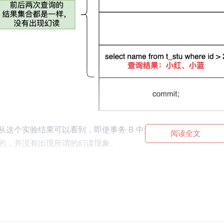
从这个实验结果可以看到，即使事务 B 中途插入了一条记录，事
阅读全文
的，并没有出现所谓的幻读现象。
当前读是如何避免幻读的？
MySQL 里除了普通查询是快照读，其他都是
当前读
，比如 upd
会查询最新版本的数据，然后再做进一步的操作。