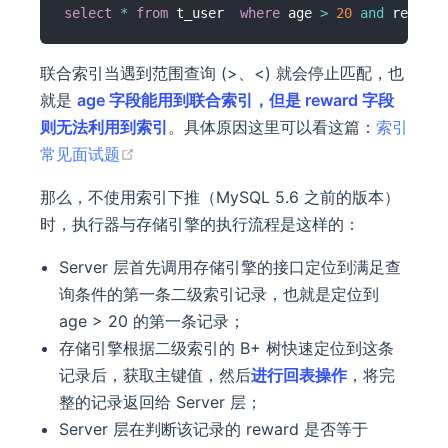
select
*
from
 t_user  
where
 age 
>
20
and
 reward 
联合索引当遇到范围查询 (>、<) 就会停止匹配，也
就是
age 字段能用到联合索引，但是 reward 字段
则无法利用到索引
。具体原因这里可以看这篇：
索引
(opens new window)
常见面试题
那么，不使用索引下推（MySQL 5.6 之前的版本）
时，执行器与存储引擎的执行流程是这样的：
Server 层首先调用存储引擎的接口定位到满足查
询条件的第一条二级索引记录，也就是定位到
age > 20 的第一条记录；
存储引擎根据二级索引的 B+ 树快速定位到这条
记录后，获取主键值，然后
进行回表操作
，将完
整的记录返回给 Server 层；
Server 层在判断该记录的 reward 是否等于