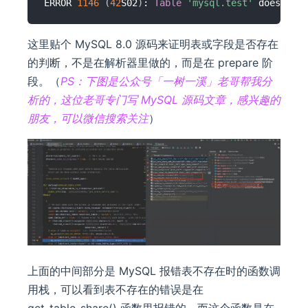
ERROR 
1146
(
42
S02
)
: 
Table
'mysql.test'
这里贴个 MySQL 8.0 源码来证明表或字段是否存在
的判断，不是在解析器里做的，而是在 prepare 阶
段。（
PS：下图是公众号「一树一溪」老哥帮我分
析的，这位老哥专门写 MySQL 源码文章，感兴趣的
朋友，可以微信搜索关注
）
上面的中间部分是 MySQL 报错表不存在时的函数调
用栈，可以看到表不存在的错误是在
get_table_share() 函数里报错的，而这个函数是在