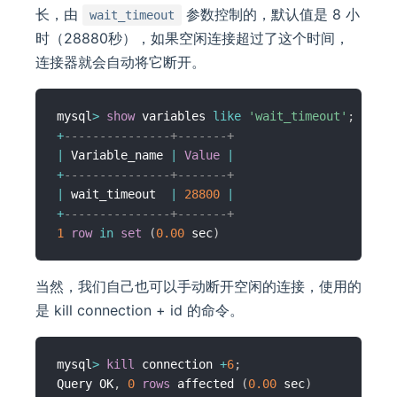
长，由
参数控制的，默认值是 8 小
wait_timeout
时（28880秒），如果空闲连接超过了这个时间，
连接器就会自动将它断开。
mysql
>
show
 variables 
like
'wait_timeout'
;
+
---------------+-------+
|
 Variable_name 
|
Value
|
+
---------------+-------+
|
 wait_timeout  
|
28800
|
+
---------------+-------+
1
row
in
set
(
0.00
 sec
)
当然，我们自己也可以手动断开空闲的连接，使用的
是 kill connection + id 的命令。
mysql
>
kill
 connection 
+
6
;
Query OK
,
0
rows
 affected 
(
0.00
 sec
)