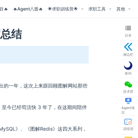
目🔥
🔥Agent八股🔥
🌟求职训练营🌟
求职工具
其他
度总结
目录
s new window)
侧边栏
夜间
出的一年，这次上来跟回顾图解网站那些
技术群
线，至今已经苟活快 3 年了，在这期间陪伴
Agent项
目
SQL》、《图解Redis》这四大系列，
训练营