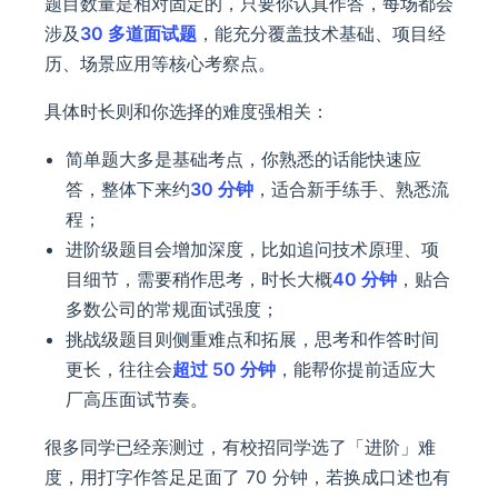
题目数量是相对固定的，只要你认真作答，每场都会
涉及
30 多道面试题
，能充分覆盖技术基础、项目经
历、场景应用等核心考察点。
具体时长则和你选择的难度强相关：
简单题大多是基础考点，你熟悉的话能快速应
答，整体下来约
30 分钟
，适合新手练手、熟悉流
程；
进阶级题目会增加深度，比如追问技术原理、项
目细节，需要稍作思考，时长大概
40 分钟
，贴合
多数公司的常规面试强度；
挑战级题目则侧重难点和拓展，思考和作答时间
更长，往往会
超过 50 分钟
，能帮你提前适应大
厂高压面试节奏。
很多同学已经亲测过，有校招同学选了「进阶」难
度，用打字作答足足面了 70 分钟，若换成口述也有