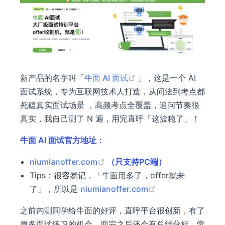
(opens new window)
新产品的名字叫「
牛面 AI 面试
」，这是一个 AI
面试系统，专为互联网技术人打造，从问法到考点都
死磕真实面试场景 ，高频考点全覆盖，追问节奏很
真实，我自己测了 N 遍，用完直呼「这波稳了」！
牛面 AI 面试官方地址：
(opens new window)
niumianoffer.com
（只支持PC端）
Tips：很容易记，「牛面用多了，offer就来
(opens new wind
了」，所以是
niumianoffer.com
之前内测同学给牛面的好评，直呼平台很创新，有了
更多面试练习的机会，面完之后还会有总结分析，觉